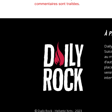
commentaires sont traitées
.
À 
Dail
Suis
au m
d’au
place
veni
inte
© Daily Rock - Helvetic'Arts - 2023