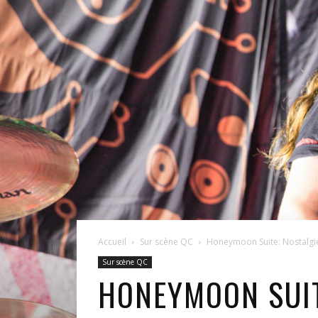
Accueil
Sur scène QC
Honeymoon Suite: Nostalgie 
Sur scène QC
HONEYMOON SUITE