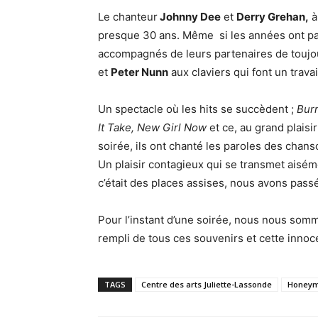
Le chanteur
Johnny Dee
et
Derry Grehan,
à
presque 30 ans. Même si les années ont pass
accompagnés de leurs partenaires de toujo
et
Peter Nunn
aux claviers qui font un trava
Un spectacle où les hits se succèdent ;
Burn
It Take,
New Girl Now
et ce, au grand plais
soirée, ils ont chanté les paroles des chans
Un plaisir contagieux qui se transmet aisém
c’était des places assises, nous avons pass
Pour l’instant d’une soirée, nous nous som
rempli de tous ces souvenirs et cette innoce
TAGS
Centre des arts Juliette-Lassonde
Honeym