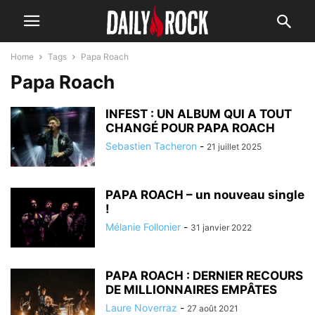
Home
Tags
Papa Roach
Papa Roach
INFEST : UN ALBUM QUI A TOUT
CHANGÉ POUR PAPA ROACH
Sebastien Tacheron
-
21 juillet 2025
PAPA ROACH – un nouveau single
!
Mélanie Follonier
-
31 janvier 2022
PAPA ROACH : DERNIER RECOURS
DE MILLIONNAIRES EMPÂTES
Laure Noverraz
-
27 août 2021