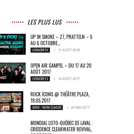
LES PLUS LUS
UP IN SMOKE – Z7, PRATTELN – 5
AU 6 OCTOBRE...
11 AOÛT 2018
CONCERTS
OPEN AIR GAMPEL – DU 17 AU 20
AOÛT 2017
14 AOÛT 2017
CONCERTS
ROCK ICONS @ THÉÂTRE PLAZA,
19.05.2017
20 MAI 2017
XXXX - NON CLASSÉ
MONDIAL LOTO-QUÉBEC DE LAVAL :
CREEDENCE CLEARWATER REVIVAL,