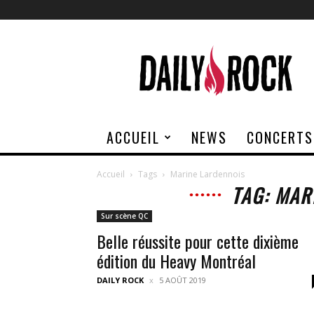
Daily
Rock
ACCUEIL
NEWS
CONCERTS
Accueil
Tags
Marine Lardennois
TAG: MAR
Sur scène QC
Belle réussite pour cette dixième
édition du Heavy Montréal
DAILY ROCK
5 AOÛT 2019