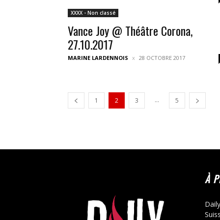
XXXX - Non classé
Vance Joy @ Théâtre Corona,
27.10.2017
MARINE LARDENNOIS
28 OCTOBRE 2017
...
1
2
3
5
À 
Dail
Suis