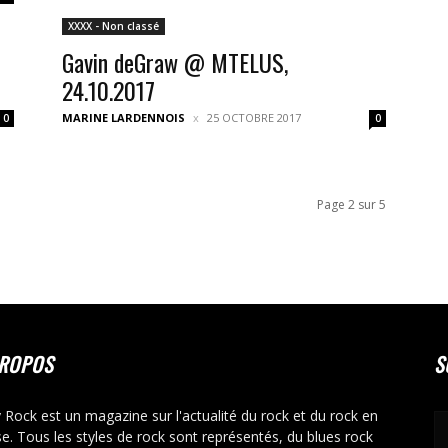
XXXX - Non classé
Gavin deGraw @ MTELUS,
24.10.2017
MARINE LARDENNOIS
25 OCTOBRE 2017
0
0
Page 2 sur 5
PROPOS
S
y Rock est un magazine sur l'actualité du rock et du rock en
se. Tous les styles de rock sont représentés, du blues rock