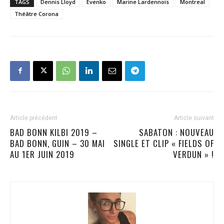
TAGS
Dennis Lloyd
Evenko
Marine Lardennois
Montreal
Théâtre Corona
Article précédent
Article suivant
BAD BONN KILBI 2019 –
SABATON : NOUVEAU
BAD BONN, GUIN – 30 MAI
SINGLE ET CLIP « FIELDS OF
AU 1ER JUIN 2019
VERDUN » !