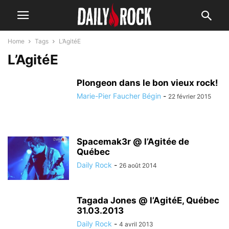
Home
Tags
L’AgitéE
L’AgitéE
Plongeon dans le bon vieux rock!
Marie-Pier Faucher Bégin
-
22 février 2015
Spacemak3r @ l’Agitée de
Québec
Daily Rock
-
26 août 2014
Tagada Jones @ l’AgitéE, Québec
31.03.2013
Daily Rock
-
4 avril 2013