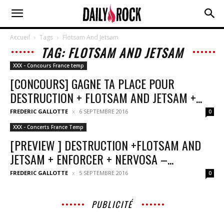
Accueil
Tags
Flotsam And Jetsam
TAG: FLOTSAM AND JETSAM
XXX - Concours France temp
[CONCOURS] GAGNE TA PLACE POUR
DESTRUCTION + FLOTSAM AND JETSAM +...
FREDERIC GALLOTTE
6 SEPTEMBRE 2016
0
XXX - Concerts France Temp
[PREVIEW ] DESTRUCTION +FLOTSAM AND
JETSAM + ENFORCER + NERVOSA –...
FREDERIC GALLOTTE
5 SEPTEMBRE 2016
0
PUBLICITÉ