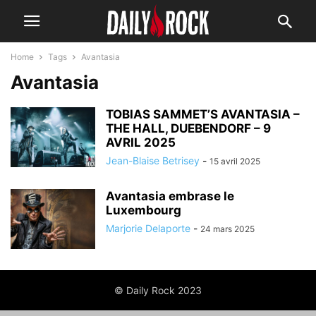
Home
Tags
Avantasia
Avantasia
TOBIAS SAMMET’S AVANTASIA –
THE HALL, DUEBENDORF – 9
AVRIL 2025
Jean-Blaise Betrisey
-
15 avril 2025
Avantasia embrase le
Luxembourg
Marjorie Delaporte
-
24 mars 2025
© Daily Rock 2023