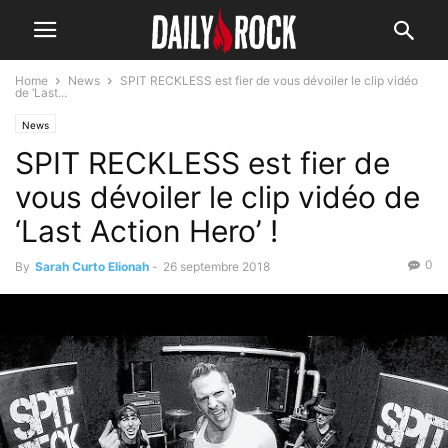
Home
News
SPIT RECKLESS est fier de vous dévoiler le clip vidéo
de ‘Last...
News
SPIT RECKLESS est fier de
vous dévoiler le clip vidéo de
‘Last Action Hero’ !
0
By
Sarah Curto Elionah
-
26 septembre 2018