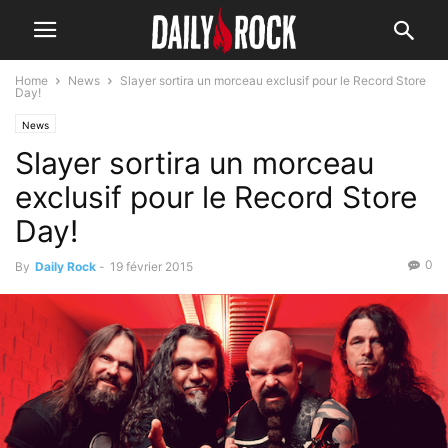
Home
News
Slayer sortira un morceau exclusif pour le Record Store
Day!
News
Slayer sortira un morceau
exclusif pour le Record Store
Day!
0
By
Daily Rock
-
19 février 2015