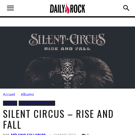
Accueil
Albums
Albums
Albums Internationaux
SILENT CIRCUS – RISE AND
FALL
PAR
MÉLANIE FOLLONIER
22 MARS 2017
0