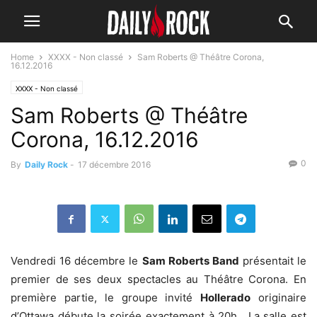
Home
XXXX - Non classé
Sam Roberts @ Théâtre Corona,
16.12.2016
XXXX - Non classé
Sam Roberts @ Théâtre
Corona, 16.12.2016
0
By
Daily Rock
-
17 décembre 2016
Vendredi 16 décembre le
Sam Roberts Band
présentait le
premier de ses deux spectacles au Théâtre Corona. En
première partie, le groupe invité
Hollerado
originaire
d’Ottawa débute la soirée exactement à 20h. La salle est