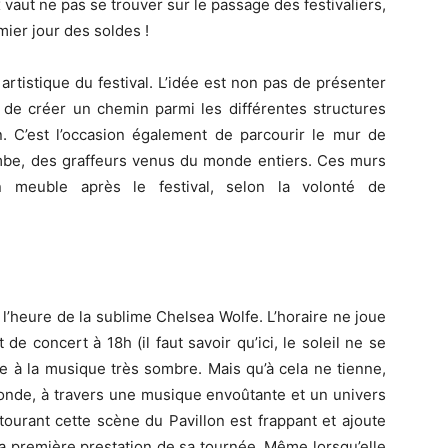
ux vaut ne pas se trouver sur le passage des festivaliers,
mier jour des soldes !
rtistique du festival. L’idée est non pas de présenter
 créer un chemin parmi les différentes structures
n. C’est l’occasion également de parcourir le mur de
bombe, des graffeurs venus du monde entiers. Ces murs
n meuble après le festival, selon la volonté de
’heure de la sublime Chelsea Wolfe. L’horaire ne joue
e concert à 18h (il faut savoir qu’ici, le soleil ne se
 à la musique très sombre. Mais qu’à cela ne tienne,
onde, à travers une musique envoûtante et un univers
ntourant cette scène du Pavillon est frappant et ajoute
 première prestation de sa tournée. Même lorsqu’elle