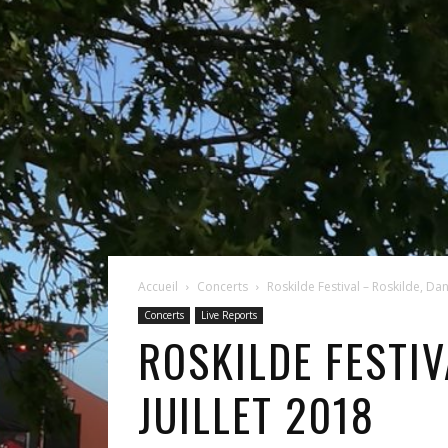
Accueil
Concerts
Roskilde Festival – Roskilde, Dan
Concerts
Live Reports
ROSKILDE FESTIV
JUILLET 2018