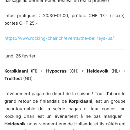
passage au dernier Paléo festival en est la preuve !
Infos pratiques : 20:30-01:00, préloc. CHF 17.- (+taxe),
portes CHF 25.-
https://www.rocking-chair.ch/events/the-bellrays-us/
lundi 26 février
Korpiklaani
(FI) +
Hypocras
(CH) +
Heidevolk
(NL) +
Trollfest
(NO)
L’événement pagan du début de la saison ! Tout d’abord le
grand retour de finlandais de
Korpiklaani
, est un groupe
incontournable de la scène pagan et leur concert au
Rocking Chair est un événement à ne pas manquer !
Heidevolk
nous viennent eux de Hollande et ils célèbrent