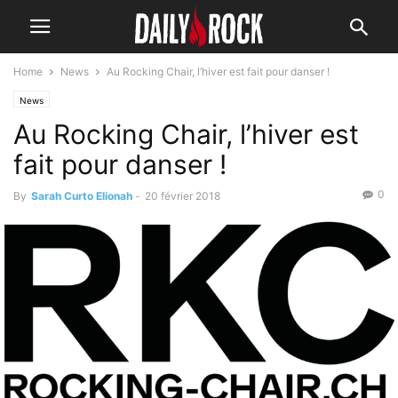
Home
News
Au Rocking Chair, l’hiver est fait pour danser !
News
Au Rocking Chair, l’hiver est
fait pour danser !
0
By
Sarah Curto Elionah
-
20 février 2018