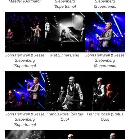
Maeder (Gotthard)
Siebenberg
Siebenberg
(Supertramp)
(Supertramp)
John Helliwell & Jesse
Mat Sinner Band
John Helliwell & Jesse
Siebenberg
Siebenberg
(Supertramp)
(Supertramp)
John Helliwell & Jesse
Francis Rossi (Status
Francis Rossi (Status
Siebenberg
Quo)
Quo)
(Supertramp)