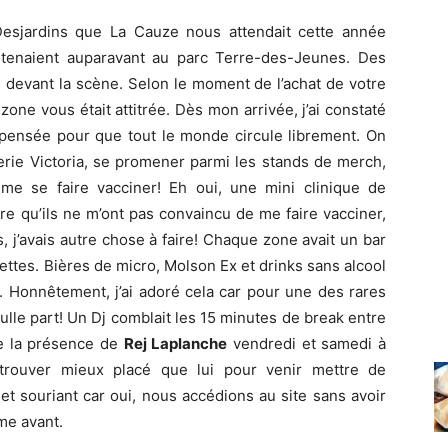
Desjardins que La Cauze nous attendait cette année
 tenaient auparavant au parc Terre-des-Jeunes. Des
 devant la scène. Selon le moment de l’achat de votre
 zone vous était attitrée. Dès mon arrivée, j’ai constaté
en pensée pour que tout le monde circule librement. On
erie Victoria, se promener parmi les stands de merch,
me se faire vacciner! Eh oui, une mini clinique de
ire qu’ils ne m’ont pas convaincu de me faire vacciner,
, j’avais autre chose à faire! Chaque zone avait un bar
ilettes. Bières de micro, Molson Ex et drinks sans alcool
s. Honnêtement, j’ai adoré cela car pour une des rares
 nulle part! Un Dj comblait les 15 minutes de break entre
e la présence de
Rej Laplanche
vendredi et samedi à
de trouver mieux placé que lui pour venir mettre de
 et souriant car oui, nous accédions au site sans avoir
me avant.