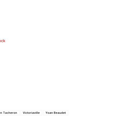
ock
en Tacheron
Victoriaville
Yoan Beaudet