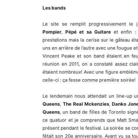
Les bands
Le site se remplit progressivement le
Pompier
,
Pépé et sa Guitare
et enfin 
prestations mais la cerise sur le gâteau ét
uns en arrière de l’autre avec une fougue et
Vincent Peake et son band étaient en fe
réunion en 2011, on a constaté assez clai
étaient nombreux! Avec une figure emblém
celle-ci : ça fesse comme première soirée!
Le lendemain nous attendait un line-up u
Queens
,
The Real Mckenzies
,
Danko Jon
Queens
, un band de filles de Toronto sig
ce quatuor et je comprends que Matt Smasher
présent pendant le festival. La soirée se c
fêtait son 20e anniversaire. Ayant vu sa to