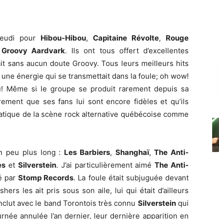
 jeudi pour
Hibou-Hibou
,
Capitaine Révolte
,
Rouge
:
Groovy Aardvark
. Ils ont tous offert d’excellentes
ait sans aucun doute Groovy. Tous leurs meilleurs hits
 une énergie qui se transmettait dans la foule; oh wow!
u! Même si le groupe se produit rarement depuis sa
rement que ses fans lui sont encore fidèles et qu’ils
atique de la scène rock alternative québécoise comme
n peu plus long :
Les Barbiers
,
Shanghaï
,
The Anti-
es
et
Silverstein
. J’ai particulièrement aimé
The Anti-
né par
Stomp Records
. La foule était subjuguée devant
s les ait pris sous son aile, lui qui était d’ailleurs
onclut avec le band Torontois très connu
Silverstein
qui
urnée annulée l’an dernier, leur dernière apparition en