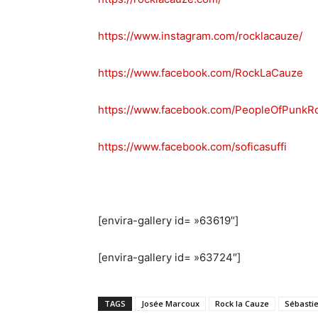
https://www.instagram.com/rocklacauze/
https://www.facebook.com/RockLaCauze
https://www.facebook.com/PeopleOfPunkR
https://www.facebook.com/soficasuffi
[envira-gallery id= »63619″]
[envira-gallery id= »63724″]
TAGS
Josée Marcoux
Rock la Cauze
Sébasti