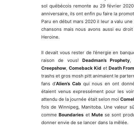
sol québécois remonte au 29 février 2020
anniversaire, ils ont enfin pu faire la prom
Paru en début mars 2020 il leur a valu une
chansons mais nous avons aussi eu droit
Heroine.
Il devait vous rester de l’énergie en banqu
raison de vous!
Deadman’s Prophety
Creepshow
,
Comeback Kid
et
Death From
trashs et gros mosh pitt animaient le parter
fans d’
Alien’s Cab
qui nous en ont donné 
étaient venus expressément pour les voir
attendu de la journée était selon moi
Comeb
fois de Winnipeg, Manitoba. Une valeur s
comme
Boundaries
et
Mute
se sont produi
donner envie de se lancer dans la mêlée.