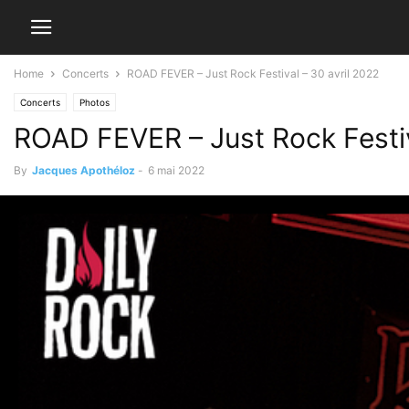
Home
Concerts
ROAD FEVER – Just Rock Festival – 30 avril 2022
Concerts
Photos
ROAD FEVER – Just Rock Festiv
By
Jacques Apothéloz
-
6 mai 2022