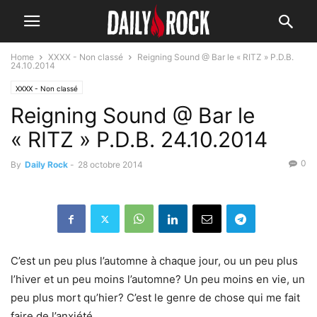
Home
XXXX - Non classé
Reigning Sound @ Bar le « RITZ » P.D.B.
24.10.2014
XXXX - Non classé
Reigning Sound @ Bar le
« RITZ » P.D.B. 24.10.2014
0
By
Daily Rock
-
28 octobre 2014
C’est un peu plus l’automne à chaque jour, ou un peu plus
l’hiver et un peu moins l’automne? Un peu moins en vie, un
peu plus mort qu’hier? C’est le genre de chose qui me fait
faire de l’anxiété…