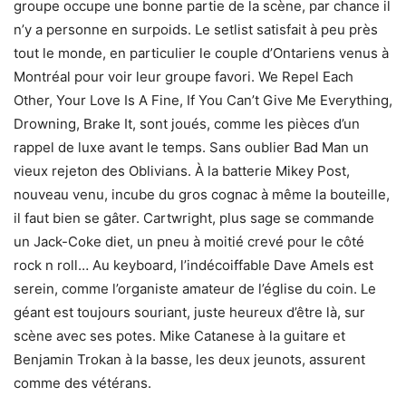
groupe occupe une bonne partie de la scène, par chance il
n’y a personne en surpoids. Le setlist satisfait à peu près
tout le monde, en particulier le couple d’Ontariens venus à
Montréal pour voir leur groupe favori. We Repel Each
Other, Your Love Is A Fine, If You Can’t Give Me Everything,
Drowning, Brake It, sont joués, comme les pièces d’un
rappel de luxe avant le temps. Sans oublier Bad Man un
vieux rejeton des Oblivians. À la batterie Mikey Post,
nouveau venu, incube du gros cognac à même la bouteille,
il faut bien se gâter. Cartwright, plus sage se commande
un Jack-Coke diet, un pneu à moitié crevé pour le côté
rock n roll… Au keyboard, l’indécoiffable Dave Amels est
serein, comme l’organiste amateur de l’église du coin. Le
géant est toujours souriant, juste heureux d’être là, sur
scène avec ses potes. Mike Catanese à la guitare et
Benjamin Trokan à la basse, les deux jeunots, assurent
comme des vétérans.