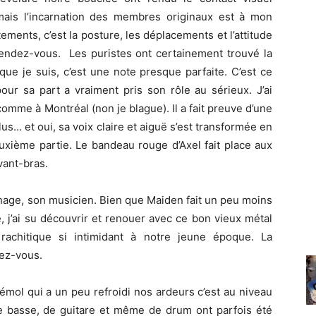
mais l’incarnation des membres originaux est à mon
ments, c’est la posture, les déplacements et l’attitude
 rendez-vous. Les puristes ont certainement trouvé la
que je suis, c’est une note presque parfaite. C’est ce
ur sa part a vraiment pris son rôle au sérieux. J’ai
omme à Montréal (non je blague). Il a fait preuve d’une
lus… et oui, sa voix claire et aiguë s’est transformée en
uxième partie. Le bandeau rouge d’Axel fait place aux
vant-bras.
nage, son musicien. Bien que Maiden fait un peu moins
 j’ai su découvrir et renouer avec ce bon vieux métal
achitique si intimidant à notre jeune époque. La
dez-vous.
émol qui a un peu refroidi nos ardeurs c’est au niveau
e basse, de guitare et même de drum ont parfois été