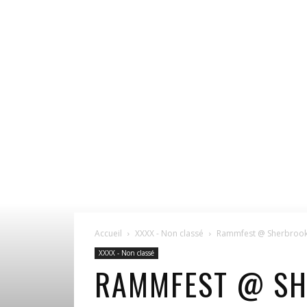
Accueil
XXXX - Non classé
Rammfest @ Sherbrook
XXXX - Non classé
RAMMFEST @ SHE