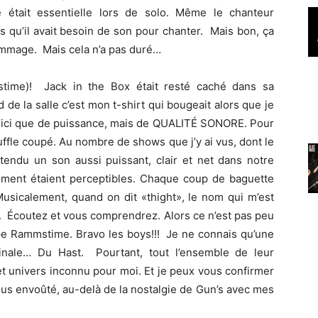
 était essentielle lors de solo. Même le chanteur
 qu’il avait besoin de son pour chanter. Mais bon, ça
 hommage. Mais cela n’a pas duré…
ime)! Jack in the Box était resté caché dans sa
d de la salle c’est mon t-shirt qui bougeait alors que je
as ici que de puissance, mais de QUALITÉ SONORE. Pour
uffle coupé. Au nombre de shows que j’y ai vus, dont le
ntendu un son aussi puissant, clair et net dans notre
ument étaient perceptibles. Chaque coup de baguette
Musicalement, quand on dit «thight», le nom qui m’est
. Écoutez et vous comprendrez. Alors ce n’est pas peu
pe Rammstime. Bravo les boys!!! Je ne connais qu’une
inale… Du Hast. Pourtant, tout l’ensemble de leur
t univers inconnu pour moi. Et je peux vous confirmer
plus envoûté, au-delà de la nostalgie de Gun’s avec mes