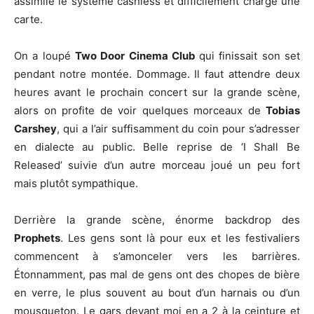
assimilé le système cashless et difficilement chargé une
carte.
On a loupé
Two Door Cinema Club
qui finissait son set
pendant notre montée. Dommage. Il faut attendre deux
heures avant le prochain concert sur la grande scène,
alors on profite de voir quelques morceaux de
Tobias
Carshey
, qui a l’air suffisamment du coin pour s’adresser
en dialecte au public. Belle reprise de ‘I Shall Be
Released’ suivie d’un autre morceau joué un peu fort
mais plutôt sympathique.
Derrière la grande scène, énorme backdrop des
Prophets
. Les gens sont là pour eux et les festivaliers
commencent à s’amonceler vers les barrières.
Étonnamment, pas mal de gens ont des chopes de bière
en verre, le plus souvent au bout d’un harnais ou d’un
mousqueton. Le gars devant moi en a 2 à la ceinture et