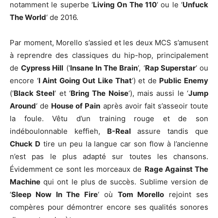
notamment le superbe ‘
Living On The 110
‘ ou le ‘
Unfuck
The World
‘ de 2016.
Par moment, Morello s’assied et les deux MCS s’amusent
à reprendre des classiques du hip-hop, principalement
de
Cypress Hill
(‘
Insane In The Brain
‘, ‘
Rap Superstar
‘ ou
encore ‘
I Aint Going Out Like That
‘) et de
Public Enemy
(‘
Black Steel
‘ et ‘
Bring The Noise
‘), mais aussi le ‘
Jump
Around
‘ de
House of Pain
après avoir fait s’asseoir toute
la foule. Vêtu d’un training rouge et de son
indéboulonnable keffieh,
B-Real
assure tandis que
Chuck D
tire un peu la langue car son flow à l’ancienne
n’est pas le plus adapté sur toutes les chansons.
Évidemment ce sont les morceaux de
Rage Against The
Machine
qui ont le plus de succès. Sublime version de
‘
Sleep Now In The Fire
‘ où
Tom Morello
rejoint ses
compères pour démontrer encore ses qualités sonores