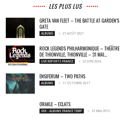
LES PLUS LUS
GRETA VAN FLEET – THE BATTLE AT GARDEN’S
GATE
27 AOÛT 2021
ALBUMS
ROCK LEGENDS PHILHARMONIQUE – THÉÂTRE
DE THIONVILLE, THIONVILLE – 31 MAI...
23 JUIN 2026
LIVE REPORTS FRANCE
ENSIFERUM – TWO PATHS
11 OCTOBRE 2017
ALBUMS
ORAKLE – ECLATS
23 MAI 2015
XXX - ALBUMS FRANCE TEMP