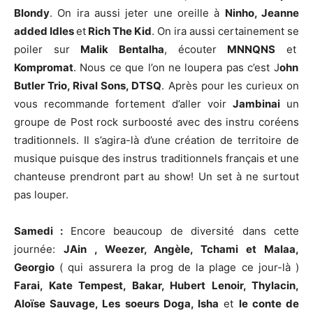
Blondy
. On ira aussi jeter une oreille à
Ninho, Jeanne
added Idles
et
Rich The Kid
. On ira aussi certainement se
poiler sur
Malik Bentalha
, écouter
MNNQNS
et
Kompromat
. Nous ce que l’on ne loupera pas c’est J
ohn
Butler Trio, Rival Sons, DTSQ
. Après pour les curieux on
vous recommande fortement d’aller voir
Jambinai
un
groupe de Post rock surboosté avec des instru coréens
traditionnels. Il s’agira-là d’une création de territoire de
musique puisque des instrus traditionnels français et une
chanteuse prendront part au show! Un set à ne surtout
pas louper.
Samedi :
Encore beaucoup de diversité dans cette
journée:
JAin , Weezer, Angèle, Tchami et Malaa,
Georgio
( qui assurera la prog de la plage ce jour-là )
Farai, Kate Tempest, Bakar, Hubert Lenoir, Thylacin,
Aloïse Sauvage, Les soeurs Doga, Isha
et
le conte de