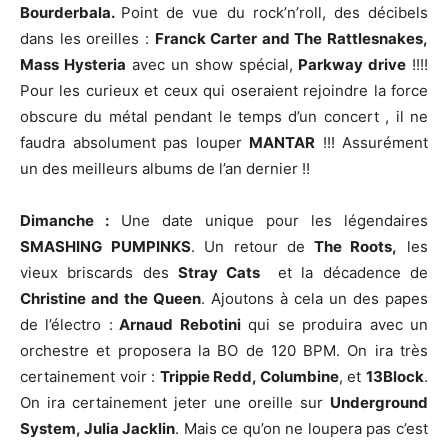
Bourderbala.
Point de vue du rock’n’roll, des décibels
dans les oreilles :
Franck Carter and The Rattlesnakes,
Mass Hysteria
avec un show spécial,
Parkway drive
!!!!
Pour les curieux et ceux qui oseraient rejoindre la force
obscure du métal pendant le temps d’un concert , il ne
faudra absolument pas louper
MANTAR
!!! Assurément
un des meilleurs albums de l’an dernier !!
Dimanche :
Une date unique pour les légendaires
SMASHING PUMPINKS
. Un retour de
The Roots,
les
vieux briscards des
Stray Cats
et la décadence de
Christine and the Queen
. Ajoutons à cela un des papes
de l’électro :
Arnaud Rebotini
qui se produira avec un
orchestre et proposera la BO de 120 BPM. On ira très
certainement voir :
Trippie Redd, Columbine
, et
13Block
.
On ira certainement jeter une oreille sur
Underground
System, Julia Jacklin
. Mais ce qu’on ne loupera pas c’est