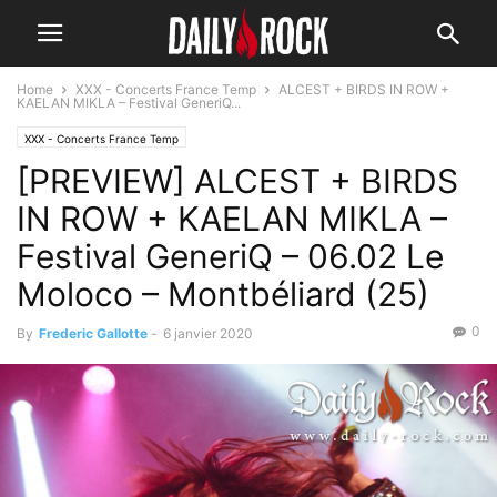
Home
XXX - Concerts France Temp
ALCEST + BIRDS IN ROW +
KAELAN MIKLA – Festival GeneriQ...
XXX - Concerts France Temp
[PREVIEW] ALCEST + BIRDS
IN ROW + KAELAN MIKLA –
Festival GeneriQ – 06.02 Le
Moloco – Montbéliard (25)
0
By
Frederic Gallotte
-
6 janvier 2020