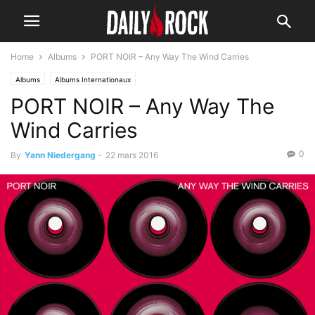
Home
Albums
PORT NOIR – Any Way The Wind Carries
Albums
Albums Internationaux
PORT NOIR – Any Way The
Wind Carries
0
By
Yann Niedergang
-
22 mars 2016