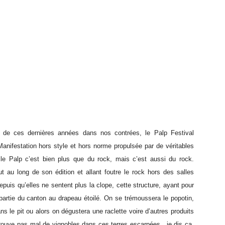
te de ces dernières années dans nos contrées, le Palp Festival
Manifestation hors style et hors norme propulsée par de véritables
, le Palp c’est bien plus que du rock, mais c’est aussi du rock.
 au long de son édition et allant foutre le rock hors des salles
uis qu’elles ne sentent plus la clope, cette structure, ayant pour
partie du canton au drapeau étoilé. On se trémoussera le popotin,
 le pit ou alors on dégustera une raclette voire d’autres produits
n trouve pas mal de vignobles dans ces terres escarpées…je dis ça,