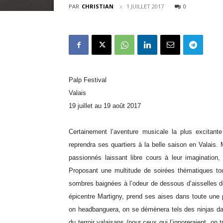
PAR
CHRISTIAN
1 JUILLET 2017
0
Palp Festival
Valais
19 juillet au 19 août 2017
Certainement l’aventure musicale la plus excitan
reprendra ses quartiers à la belle saison en Valais. 
passionnés laissant libre cours à leur imagination
Proposant une multitude de soirées thématiques tout
sombres baignées à l’odeur de dessous d’aisselles dep
épicentre Martigny, prend ses aises dans toute une 
on headbanguera, on se démènera tels des ninjas dans
du terroir valaisans (pour ceux qui l’ignoreraient, o