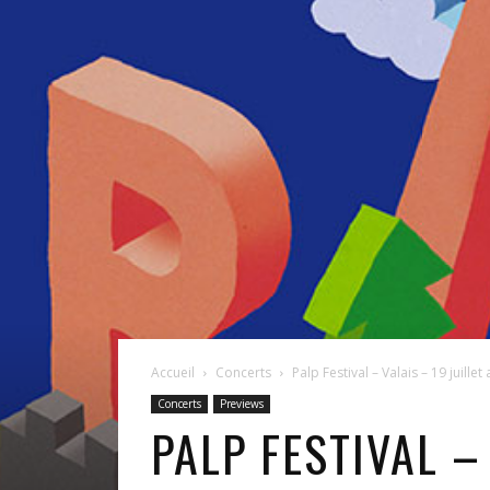
Accueil
Concerts
Palp Festival – Valais – 19 juille
Concerts
Previews
PALP FESTIVAL –