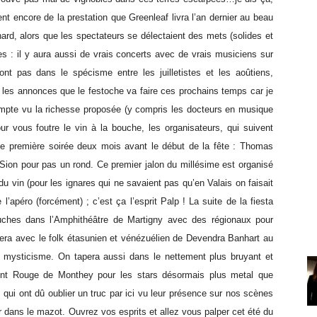
ent encore de la prestation que Greenleaf livra l’an dernier au beau
nard, alors que les spectateurs se délectaient des mets (solides et
tes : il y aura aussi de vrais concerts avec de vrais musiciens sur
t pas dans le spécisme entre les juilletistes et les aoûtiens,
t les annonces que le festoche va faire ces prochains temps car je
ompte vu la richesse proposée (y compris les docteurs en musique
ur vous foutre le vin à la bouche, les organisateurs, qui suivent
une première soirée deux mois avant le début de la fête : Thomas
 Sion pour pas un rond. Ce premier jalon du millésime est organisé
 du vin (pour les ignares qui ne savaient pas qu’en Valais on faisait
 l’apéro (forcément) ; c’est ça l’esprit Palp ! La suite de la fiesta
ches dans l’Amphithéâtre de Martigny avec des régionaux pour
uera avec le folk étasunien et vénézuélien de Devendra Banhart au
 mysticisme. On tapera aussi dans le nettement plus bruyant et
ont Rouge de Monthey pour les stars désormais plus metal que
ui ont dû oublier un truc par ici vu leur présence sur nos scènes
er dans le mazot. Ouvrez vos esprits et allez vous palper cet été du