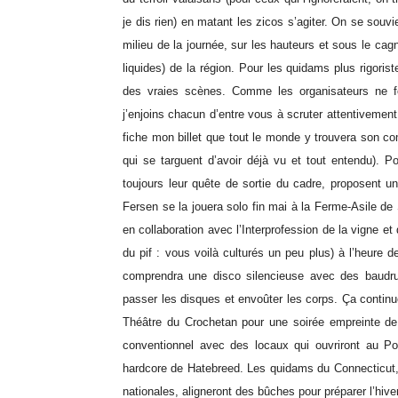
je dis rien) en matant les zicos s’agiter. On se souvi
milieu de la journée, sur les hauteurs et sous le cag
liquides) de la région. Pour les quidams plus rigoris
des vraies scènes. Comme les organisateurs ne fon
j’enjoins chacun d’entre vous à scruter attentivemen
fiche mon billet que tout le monde y trouvera son c
qui se targuent d’avoir déjà vu et tout entendu). Po
toujours leur quête de sortie du cadre, proposent 
Fersen se la jouera solo fin mai à la Ferme-Asile de
en collaboration avec l’Interprofession de la vigne et
du pif : vous voilà culturés un peu plus) à l’heure de
comprendra une disco silencieuse avec des baudru
passer les disques et envoûter les corps. Ça contin
Théâtre du Crochetan pour une soirée empreinte de
conventionnel avec des locaux qui ouvriront au P
hardcore de Hatebreed. Les quidams du Connecticut, q
nationales, aligneront des bûches pour préparer l’hiv