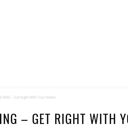
 KING – Get Right With Your Maker
KING – GET RIGHT WITH 