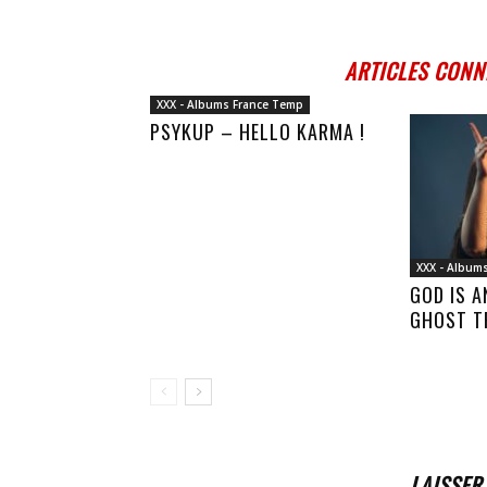
ARTICLES CONN
XXX - Albums France Temp
PSYKUP – HELLO KARMA !
XXX - Album
GOD IS 
GHOST T
LAISSER