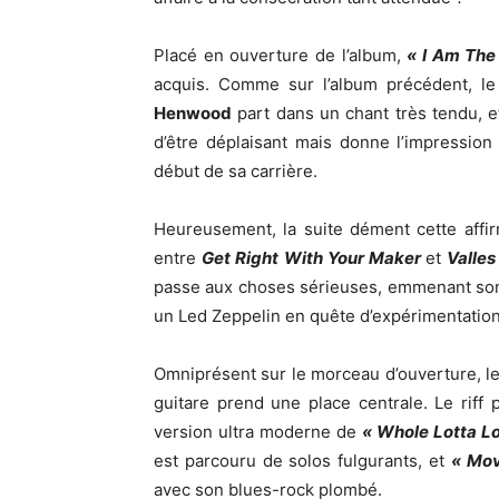
Placé en ouverture de l’album,
« I Am The
acquis. Comme sur l’album précédent, le
Henwood
part dans un chant très tendu, e
d’être déplaisant mais donne l’impressio
début de sa carrière.
Heureusement, la suite dément cette affi
entre
Get Right With Your Maker
et
Valles
passe aux choses sérieuses, emmenant son 
un Led Zeppelin en quête d’expérimentation
Omniprésent sur le morceau d’ouverture, le c
guitare prend une place centrale. Le rif
version ultra moderne de
« Whole Lotta L
est parcouru de solos fulgurants, et
« Mov
avec son blues-rock plombé.