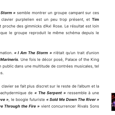
 Storm »
semble montrer un groupe campant sur ces
 clavier purplelien est un peu trop présent, et
Tim
t proche des gimmicks d’Axl Rose. Le résultat est loin
n que le groupe reproduit le même schéma depuis le
rmation.
« I Am The Storm »
n’était qu’un trait d’union
 Marineris
. Une fois le décor posé, Palace of the King
public dans une multitude de contrées musicales, tel
s.
lavier se fait plus discret sur le reste de l’album et la
f pachydermique de
« The Serpent »
ressemble à une
ove »
, le boogie futuriste
« Sold Me Down The River »
e Through the Fire »
vient concurrencer Rivals Sons