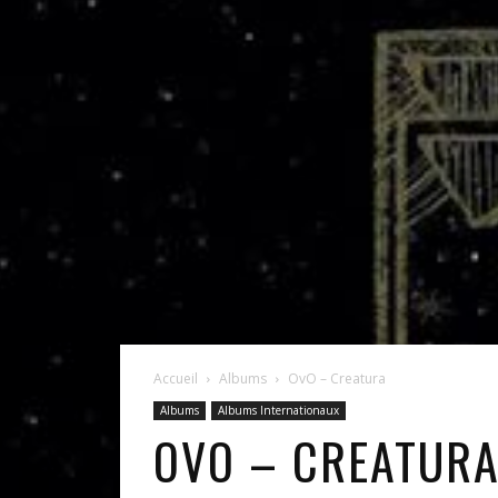
Accueil
Albums
OvO – Creatura
Albums
Albums Internationaux
OVO – CREATUR