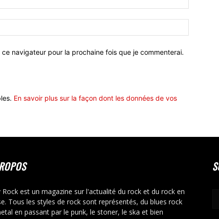
 ce navigateur pour la prochaine fois que je commenterai.
bles.
En savoir plus sur la façon dont les données de vos
PROPOS
S
y Rock est un magazine sur l'actualité du rock et du rock en
se. Tous les styles de rock sont représentés, du blues rock
etal en passant par le punk, le stoner, le ska et bien