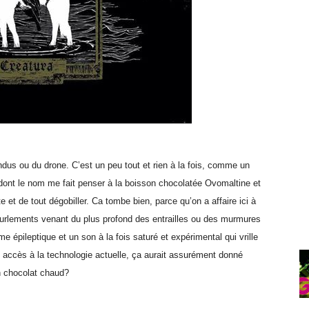
indus ou du drone. C’est un peu tout et rien à la fois, comme un
n dont le nom me fait penser à la boisson chocolatée Ovomaltine et
te et de tout dégobiller. Ca tombe bien, parce qu’on a affaire ici à
 hurlements venant du plus profond des entrailles ou des murmures
pileptique et un son à la fois saturé et expérimental qui vrille
u accès à la technologie actuelle, ça aurait assurément donné
n chocolat chaud?