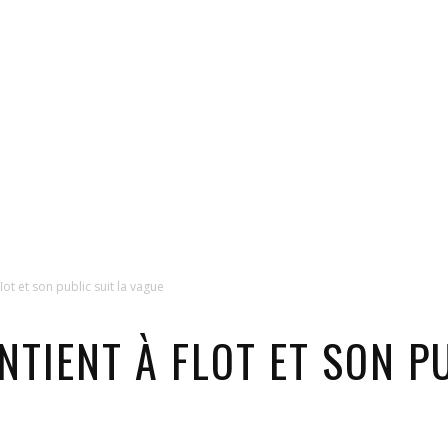
flot et son public suit la vague
NTIENT À FLOT ET SON P