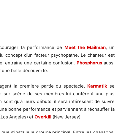
ncourager la performance de
Meet the Mailman
, un
du concept d’un facteur psychopathe. Le chanteur est
e, entraîne une certaine confusion.
Phosphorus
aussi
t une belle découverte.
agent la première partie du spectacle,
Karmatik
se
ce sur scène de ses membres lui confèrent une plus
sont qu’à leurs débuts, il sera intéressant de suivre
t une bonne performance et parviennent à réchauffer la
(Los Angeles) et
Overkill
(New Jersey).
que s’installe le groupe principal. Entre les chansons,