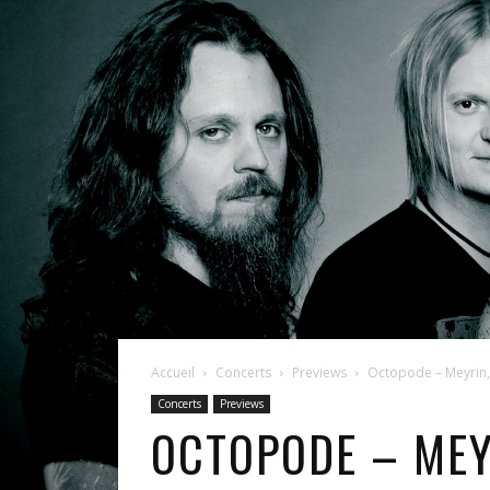
Accueil
Concerts
Previews
Octopode – Meyrin,
Concerts
Previews
OCTOPODE – MEY