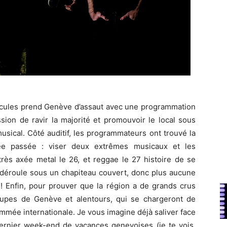
ntacules prend Genève d’assaut avec une programmation
sion de ravir la majorité et promouvoir le local sous
musical. Côté auditif, les programmateurs ont trouvé la
née passée : viser deux extrêmes musicaux et les
rès axée metal le 26, et reggae le 27 histoire de se
se déroule sous un chapiteau couvert, donc plus aucune
s! Enfin, pour prouver que la région a de grands crus
roupes de Genève et alentours, qui se chargeront de
mmée internationale. Je vous imagine déjà saliver face
dernier week-end de vacances genevoises (je te vois,