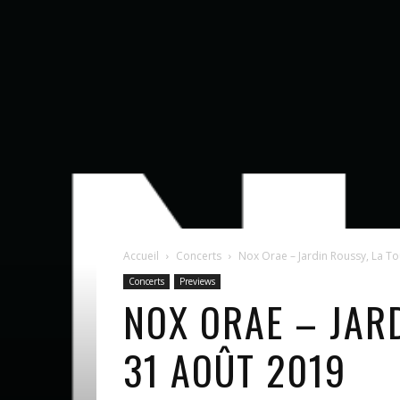
Accueil
Concerts
Nox Orae – Jardin Roussy, La Tou
Concerts
Previews
NOX ORAE – JARD
31 AOÛT 2019