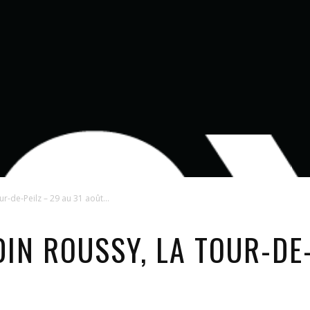
r-de-Peilz – 29 au 31 août...
IN ROUSSY, LA TOUR-DE-