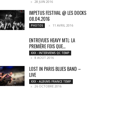
28 JUIN 2016
IMPETUS FESTIVAL @ LES DOCKS
08.04.2016
11 AVRIL 2016
PHOTOS
ENTREVUES HEAVY MTL: LA
PREMIÈRE FOIS QUE…
XXX - INTERVIEWS QC TEMP
8 AOÛT 2016
LOST IN PARIS BLUES BAND –
LIVE
XXX - ALBUMS FRANCE TEMP
26 OCTOBRE 2016