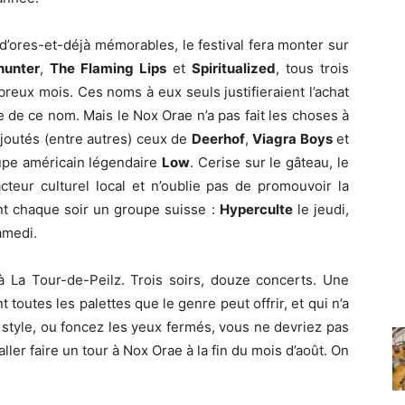
 d’ores-et-déjà mémorables, le festival fera monter sur
hunter
,
The Flaming Lips
et
Spiritualized
, tous trois
reux mois. Ces noms à eux seuls justifieraient l’achat
ne de ce nom. Mais le Nox Orae n’a pas fait les choses à
ajoutés (entre autres) ceux de
Deerhof
,
Viagra Boys
et
oupe américain légendaire
Low
. Cerise sur le gâteau, le
teur culturel local et n’oublie pas de promouvoir la
t chaque soir un groupe suisse :
Hyperculte
le jeudi,
amedi.
 La Tour-de-Peilz. Trois soirs, douze concerts. Une
toutes les palettes que le genre peut offrir, et qui n’a
 style, ou foncez les yeux fermés, vous ne devriez pas
ler faire un tour à Nox Orae à la fin du mois d’août. On