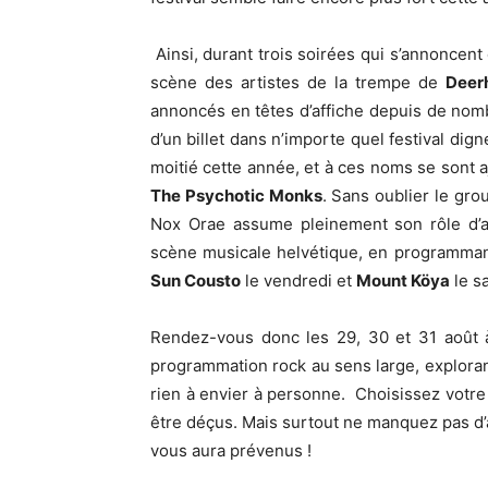
Ainsi, durant trois soirées qui s’annoncent
scène des artistes de la trempe de
Deer
annoncés en têtes d’affiche depuis de nomb
d’un billet dans n’importe quel festival dig
moitié cette année, et à ces noms se sont 
The Psychotic Monks
. Sans oublier le gr
Nox Orae assume pleinement son rôle d’ac
scène musicale helvétique, en programman
Sun Cousto
le vendredi et
Mount Köya
le s
Rendez-vous donc les 29, 30 et 31 août à
programmation rock au sens large, explorant 
rien à envier à personne. Choisissez votre
être déçus. Mais surtout ne manquez pas d’al
vous aura prévenus !