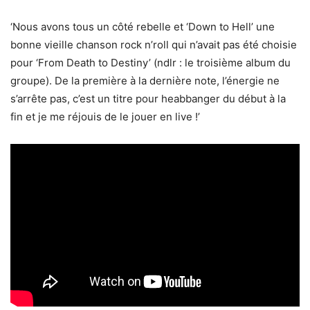
‘Nous avons tous un côté rebelle et ‘Down to Hell’ une
bonne vieille chanson rock n’roll qui n’avait pas été choisie
pour ‘From Death to Destiny’ (ndlr : le troisième album du
groupe). De la première à la dernière note, l’énergie ne
s’arrête pas, c’est un titre pour heabbanger du début à la
fin et je me réjouis de le jouer en live !’