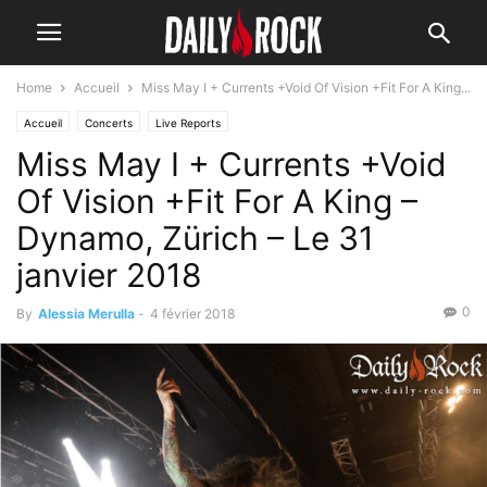
Home
Accueil
Miss May I + Currents +Void Of Vision +Fit For A King...
Accueil
Concerts
Live Reports
Miss May I + Currents +Void
Of Vision +Fit For A King –
Dynamo, Zürich – Le 31
janvier 2018
0
By
Alessia Merulla
-
4 février 2018