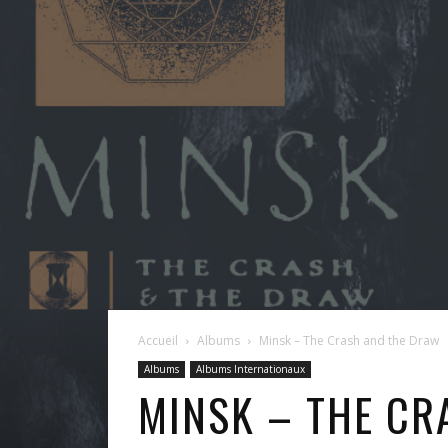
Accueil
Albums
Minsk – The Crash and the Draw
Albums
Albums Internationaux
MINSK – THE CR