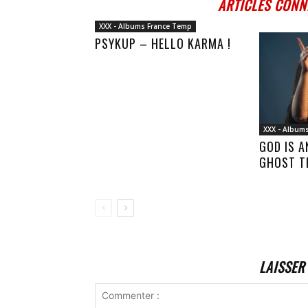
ARTICLES CONN
XXX - Albums France Temp
PSYKUP – HELLO KARMA !
XXX - Album
GOD IS 
GHOST T
LAISSER