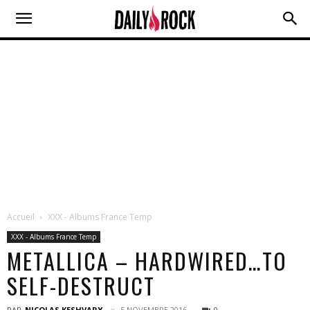
Accueil
XXX - Albums France Temp
XXX - Albums France Temp
METALLICA – HARDWIRED…TO
SELF-DESTRUCT
PAR
NICOLAS KESHVARY
5 NOVEMBRE 2016
0