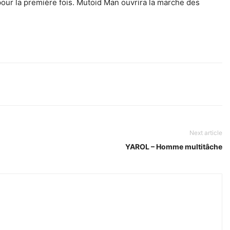
ur la première fois. Mutoid Man ouvrira la marche des
Next article
YAROL – Homme multitâche