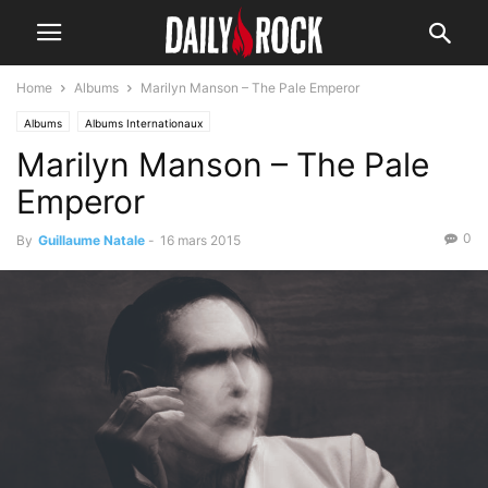
Home
Albums
Marilyn Manson – The Pale Emperor
Albums
Albums Internationaux
Marilyn Manson – The Pale
Emperor
0
By
Guillaume Natale
-
16 mars 2015