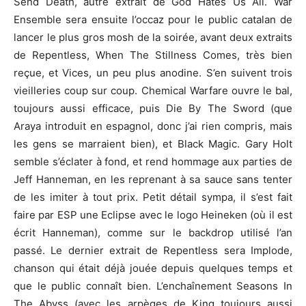
Send Death, autre extrait de God Hates Us All. War
Ensemble sera ensuite l’occaz pour le public catalan de
lancer le plus gros mosh de la soirée, avant deux extraits
de Repentless, When The Stillness Comes, très bien
reçue, et Vices, un peu plus anodine. S’en suivent trois
vieilleries coup sur coup. Chemical Warfare ouvre le bal,
toujours aussi efficace, puis Die By The Sword (que
Araya introduit en espagnol, donc j’ai rien compris, mais
les gens se marraient bien), et Black Magic. Gary Holt
semble s’éclater à fond, et rend hommage aux parties de
Jeff Hanneman, en les reprenant à sa sauce sans tenter
de les imiter à tout prix. Petit détail sympa, il s’est fait
faire par ESP une Eclipse avec le logo Heineken (où il est
écrit Hanneman), comme sur le backdrop utilisé l’an
passé. Le dernier extrait de Repentless sera Implode,
chanson qui était déjà jouée depuis quelques temps et
que le public connaît bien. L’enchaînement Seasons In
The Abyss (avec les arpèges de King toujours aussi