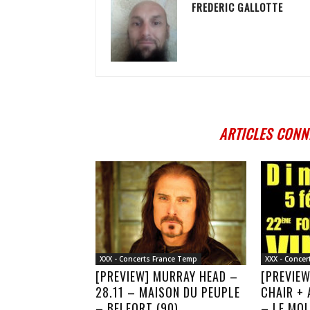
FREDERIC GALLOTTE
ARTICLES CONN
XXX - Concerts France Temp
XXX - Conce
[PREVIEW] MURRAY HEAD –
[PREVIE
28.11 – MAISON DU PEUPLE
CHAIR + 
– BELFORT (90)
– LE MO