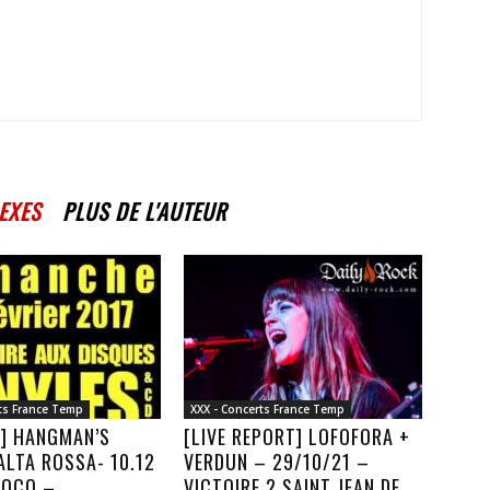
EXES
PLUS DE L'AUTEUR
rts France Temp
XXX - Concerts France Temp
W] HANGMAN’S
[LIVE REPORT] LOFOFORA +
ALTA ROSSA- 10.12
VERDUN – 29/10/21 –
LOCO –
VICTOIRE 2 SAINT JEAN DE