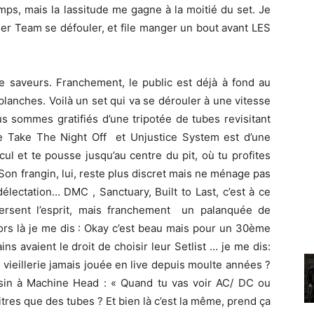
ps, mais la lassitude me gagne à la moitié du set. Je
er Team se défouler, et file manger un bout avant LES
e saveurs. Franchement, le public est déjà à fond au
lanches. Voilà un set qui va se dérouler à une vitesse
s sommes gratifiés d’une tripotée de tubes revisitant
e Take The Night Off et Unjustice System est d’une
cul et te pousse jusqu’au centre du pit, où tu profites
Son frangin, lui, reste plus discret mais ne ménage pas
délectation… DMC , Sanctuary, Built to Last, c’est à ce
versent l’esprit, mais franchement un palanquée de
rs là je me dis : Okay c’est beau mais pour un 30ème
ns avaient le droit de choisir leur Setlist … je me dis:
vieillerie jamais jouée en live depuis moulte années ?
isin à Machine Head : « Quand tu vas voir AC/ DC ou
itres que des tubes ? Et bien là c’est la même, prend ça