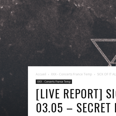
Accueil
XXX - Concerts France Temp
SICK OF IT AL
XXX - Concerts France Temp
[LIVE REPORT] S
03.05 – SECRET 