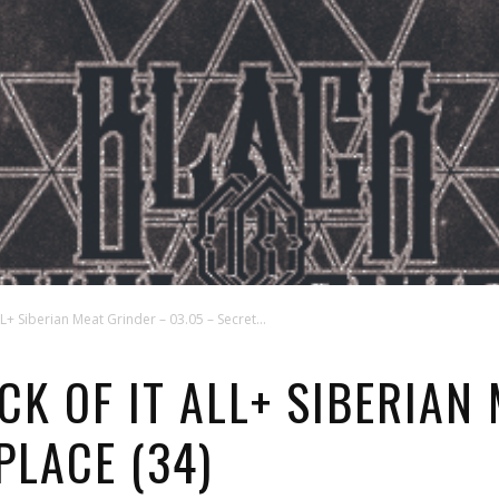
L+ Siberian Meat Grinder – 03.05 – Secret...
ICK OF IT ALL+ SIBERIAN
PLACE (34)