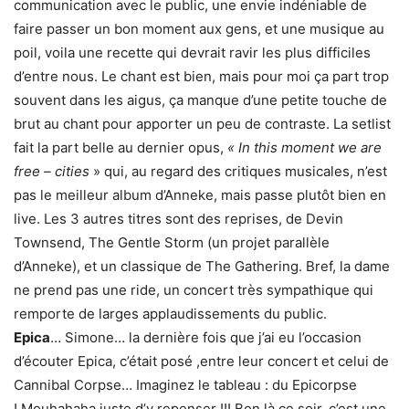
communication avec le public, une envie indéniable de
faire passer un bon moment aux gens, et une musique au
poil, voila une recette qui devrait ravir les plus difficiles
d’entre nous. Le chant est bien, mais pour moi ça part trop
souvent dans les aigus, ça manque d’une petite touche de
brut au chant pour apporter un peu de contraste. La setlist
fait la part belle au dernier opus,
« In this moment we are
free – cities
» qui, au regard des critiques musicales, n’est
pas le meilleur album d’Anneke, mais passe plutôt bien en
live. Les 3 autres titres sont des reprises, de Devin
Townsend, The Gentle Storm (un projet parallèle
d’Anneke), et un classique de The Gathering. Bref, la dame
ne prend pas une ride, un concert très sympathique qui
remporte de larges applaudissements du public.
Epica
… Simone… la dernière fois que j’ai eu l’occasion
d’écouter Epica, c’était posé ,entre leur concert et celui de
Cannibal Corpse… Imaginez le tableau : du Epicorpse
! Mouhahaha juste d’y repenser !!! Bon là ce soir, c’est une