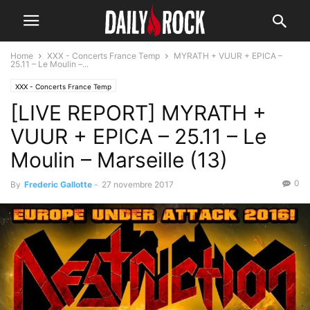
Home
XXX - Concerts France Temp
MYRATH + VUUR + EPICA –
25.11 – Le Moulin –...
XXX - Concerts France Temp
[LIVE REPORT] MYRATH +
VUUR + EPICA – 25.11 – Le
Moulin – Marseille (13)
0
By
Frederic Gallotte
-
27 novembre 2017