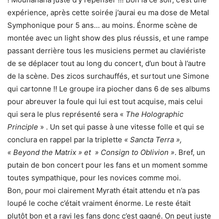
expérience, après cette soirée j’aurai eu ma dose de Metal
Symphonique pour 5 ans… au moins. Énorme scène de
montée avec un light show des plus réussis, et une rampe
passant derrière tous les musiciens permet au claviériste
de se déplacer tout au long du concert, d’un bout à l’autre
de la scène. Des zicos surchauffés, et surtout une Simone
qui cartonne !! Le groupe ira piocher dans 6 de ses albums
pour abreuver la foule qui lui est tout acquise, mais celui
qui sera le plus représenté sera «
The Holographic
Principle
» . Un set qui passe à une vitesse folle et qui se
conclura en rappel par la triplette
« Sancta Terra »,
« Beyond the Matrix » et » Consign to Oblivion »
. Bref, un
putain de bon concert pour les fans et un moment somme
toutes sympathique, pour les novices comme moi.
Bon, pour moi clairement Myrath était attendu et n’a pas
loupé le coche c’était vraiment énorme. Le reste était
plutôt bon et a ravi les fans donc c’est gagné. On peut juste