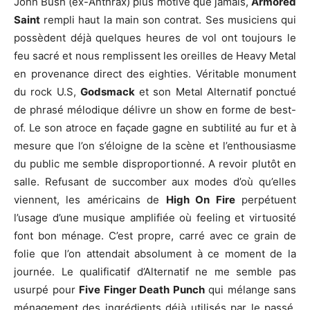
John Bush (ex-Anthrax) plus motivé que jamais,
Armored
Saint
rempli haut la main son contrat. Ses musiciens qui
possèdent déjà quelques heures de vol ont toujours le
feu sacré et nous remplissent les oreilles de Heavy Metal
en provenance direct des eighties. Véritable monument
du rock U.S,
Godsmack
et son Metal Alternatif ponctué
de phrasé mélodique délivre un show en forme de best-
of. Le son atroce en façade gagne en subtilité au fur et à
mesure que l’on s’éloigne de la scène et l’enthousiasme
du public me semble disproportionné. A revoir plutôt en
salle. Refusant de succomber aux modes d’où qu’elles
viennent, les américains de
High On Fire
perpétuent
l’usage d’une musique amplifiée où feeling et virtuosité
font bon ménage. C’est propre, carré avec ce grain de
folie que l’on attendait absolument à ce moment de la
journée. Le qualificatif d’Alternatif ne me semble pas
usurpé pour
Five Finger Death Punch
qui mélange sans
ménagement des ingrédients déjà utilisés par le passé.