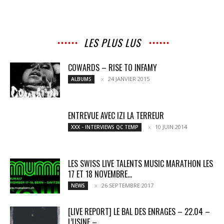
LES PLUS LUS
COWARDS – RISE TO INFAMY
24 JANVIER 2015
ALBUMS
ENTREVUE AVEC IZI LA TERREUR
10 JUIN 2014
XXX - INTERVIEWS QC TEMP
LES SWISS LIVE TALENTS MUSIC MARATHON LES
17 ET 18 NOVEMBRE...
26 SEPTEMBRE 2017
NEWS
[LIVE REPORT] LE BAL DES ENRAGES – 22.04 –
L’USINE –...