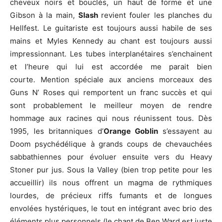
cheveux noirs et bouclés, un haut de forme et une
Gibson à la main,
Slash
revient fouler les planches du
Hellfest. Le guitariste est toujours aussi habile de ses
mains et Myles Kennedy au chant est toujours aussi
impressionnant. Les tubes interplanétaires s’enchainent
et l’heure qui lui est accordée me parait bien
courte. Mention spéciale aux anciens morceaux des
Guns N’ Roses qui remportent un franc succès et qui
sont probablement le meilleur moyen de rendre
hommage aux racines qui nous réunissent tous. Dès
1995, les britanniques d’
Orange Goblin
s’essayent au
Doom psychédélique à grands coups de chevauchées
sabbathiennes pour évoluer ensuite vers du Heavy
Stoner pur jus. Sous la Valley (bien trop petite pour les
accueillir) ils nous offrent un magma de rythmiques
lourdes, de précieux riffs fumants et de longues
envolées hystériques, le tout en intégrant avec brio des
éléments plus personnels (le chant de Ben Ward est juste