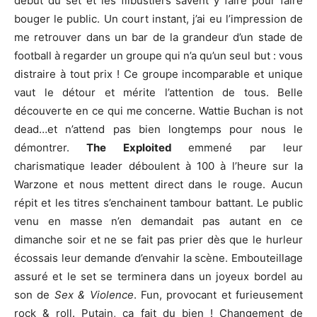
début du set et les flibustiers savent y faire pour faire
bouger le public. Un court instant, j’ai eu l’impression de
me retrouver dans un bar de la grandeur d’un stade de
football à regarder un groupe qui n’a qu’un seul but : vous
distraire à tout prix ! Ce groupe incomparable et unique
vaut le détour et mérite l’attention de tous. Belle
découverte en ce qui me concerne. Wattie Buchan is not
dead…et n’attend pas bien longtemps pour nous le
démontrer.
The Exploited
emmené par leur
charismatique leader déboulent à 100 à l’heure sur la
Warzone et nous mettent direct dans le rouge. Aucun
répit et les titres s’enchainent tambour battant. Le public
venu en masse n’en demandait pas autant en ce
dimanche soir et ne se fait pas prier dès que le hurleur
écossais leur demande d’envahir la scène. Embouteillage
assuré et le set se terminera dans un joyeux bordel au
son de
Sex & Violence
. Fun, provocant et furieusement
rock & roll. Putain, ça fait du bien ! Changement de