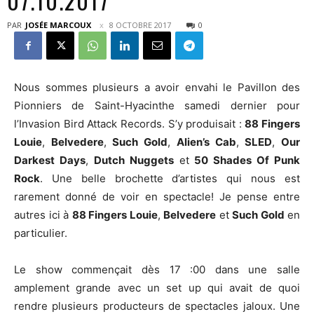
07.10.2017
PAR
JOSÉE MARCOUX
8 OCTOBRE 2017
0
Nous sommes plusieurs a avoir envahi le Pavillon des
Pionniers de Saint-Hyacinthe samedi dernier pour
l’Invasion Bird Attack Records. S’y produisait :
88 Fingers
Louie
,
Belvedere
,
Such Gold
,
Alien’s Cab
,
SLED
,
Our
Darkest Days
,
Dutch Nuggets
et
50 Shades Of Punk
Rock
. Une belle brochette d’artistes qui nous est
rarement donné de voir en spectacle! Je pense entre
autres ici à
88 Fingers Louie
,
Belvedere
et
Such Gold
en
particulier.
Le show commençait dès 17 :00 dans une salle
amplement grande avec un set up qui avait de quoi
rendre plusieurs producteurs de spectacles jaloux. Une