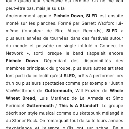
foule quand leur spectacle est terminé. On ne me voit
peut-être pas, mais je suis là!
Anciennement appelé
Pinhole Down
,
SLED
est ensuite
monté sur les planches. Formé par Garrett Wadford lui-
même (fondateur de Bird Attack Records),
SLED
a
plusieurs années de tournées dans des festivals autour
du monde et possède un single intitulé « Connect to
Network », sorti lorsque le band s’appelait encore
Pinhole Down
. Dépendant des disponibilités des
membres principaux du groupe, plusieurs autres artistes
font parti du collectif qu’est
SLED
, prêts à performer lors
d’un ou plusieurs spectacles comme par exemple : Justin
VanWestbroek de
Guttermouth
, Will Frazier de
Whole
Wheat Bread
, Luis Martinez de La Armada et Simo
Perinidef
Guttermouth
/
This Is A Standoff
. Le groupe
décrit son style musical comme du skatepunk mélangé à
du Stoner Rock. On remarquait tout de suite leurs années
d’expérience et l’aisance qu’ils ont sur scène. Belle