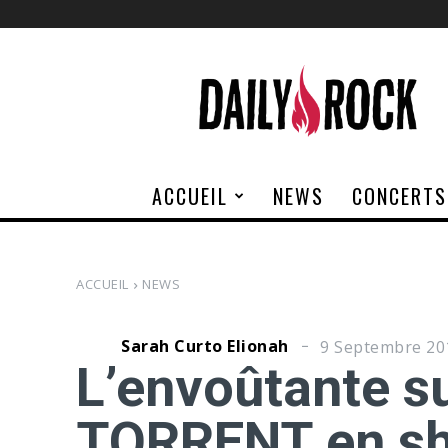
Daily
Rock
ACCUEIL
NEWS
CONCERTS
ACCUEIL
NEWS
Sarah Curto Elionah
9 Septembre 20
L’envoûtante s
TORRENT en sh