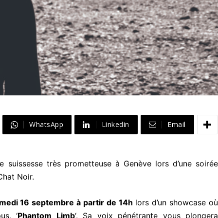
WhatsApp
Linkedin
Email
ste suissesse très prometteuse à Genève lors d’une soirée
Chat Noir.
medi 16 septembre à partir de 14h
lors d’un showcase o
us, ‘
Phantom Limb
‘. Sa voix pénétrante vous plonger