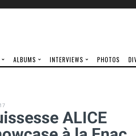
ALBUMS
INTERVIEWS
PHOTOS
DI
17
uissesse ALICE
owcase à la Fnac