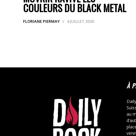
COULEURS DU BLACK METAL
FLORIANE PIERMAY
4 JUILLET 2026
À 
Dail
Suis
au m
d’au
place
veni