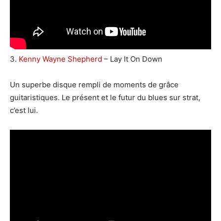
3.
Kenny Wayne Shepherd
– Lay It On Down
Un superbe disque rempli de moments de grâce
guitaristiques. Le présent et le futur du blues sur strat,
c’est lui.