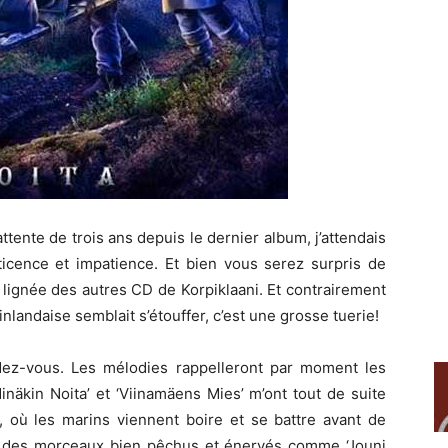
ente de trois ans depuis le dernier album, j’attendais
ticence et impatience.
Et bien vous serez surpris de
te lignée des autres CD de Korpiklaani. Et contrairement
inlandaise semblait s’étouffer, c’est une grosse tuerie!
ndez-vous. Les mélodies rappelleront par moment les
Minäkin Noita’ et ‘Viinamäens Mies’ m’ont tout de suite
, où les marins viennent boire et se battre avant de
ois des morceaux bien pêchus et énervés comme ‘Jouni