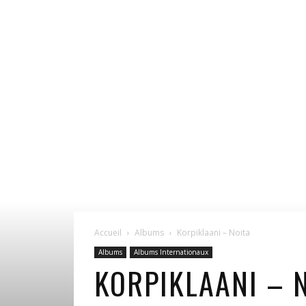
Accueil
Albums
Korpiklaani – Noita
Albums
Albums Internationaux
KORPIKLAANI – 