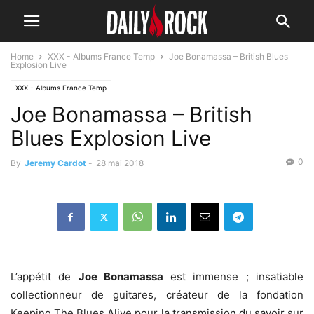
Home
XXX - Albums France Temp
Joe Bonamassa – British Blues
Explosion Live
XXX - Albums France Temp
Joe Bonamassa – British
Blues Explosion Live
0
By
Jeremy Cardot
-
28 mai 2018
L’appétit de
Joe Bonamassa
est immense ; insatiable
collectionneur de guitares, créateur de la fondation
Keeping The Blues Alive pour la transmission du savoir sur