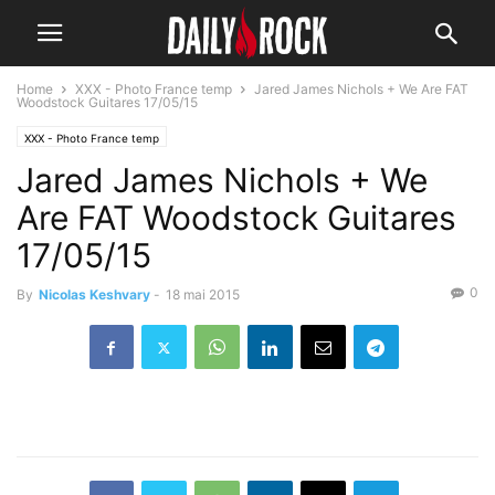
Home
XXX - Photo France temp
Jared James Nichols + We Are FAT
Woodstock Guitares 17/05/15
XXX - Photo France temp
Jared James Nichols + We
Are FAT Woodstock Guitares
17/05/15
0
By
Nicolas Keshvary
-
18 mai 2015