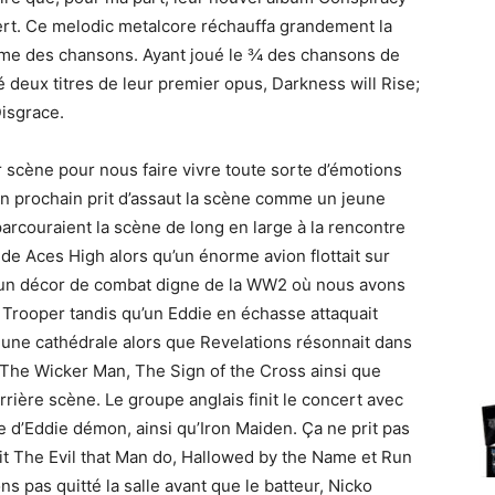
ert. Ce melodic metalcore réchauffa grandement la
thme des chansons. Ayant joué le ¾ des chansons de
 deux titres de leur premier opus, Darkness will Rise;
Disgrace.
ur scène pour nous faire vivre toute sorte d’émotions
’an prochain prit d’assaut la scène comme un jeune
parcouraient la scène de long en large à la rencontre
 de Aces High alors qu’un énorme avion flottait sur
 un décor de combat digne de la WW2 où nous avons
 Trooper tandis qu’un Eddie en échasse attaquait
ne cathédrale alors que Revelations résonnait dans
 The Wicker Man, The Sign of the Cross ainsi que
arrière scène. Le groupe anglais finit le concert avec
 d’Eddie démon, ainsi qu’Iron Maiden. Ça ne prit pas
it The Evil that Man do, Hallowed by the Name et Run
ons pas quitté la salle avant que le batteur, Nicko