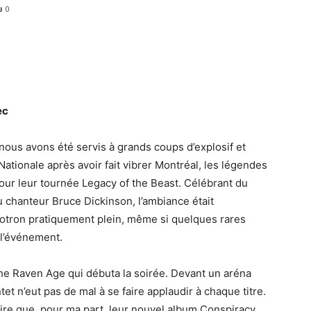
0
ec
t nous avons été servis à grands coups d’explosif et
ationale après avoir fait vibrer Montréal, les légendes
our leur tournée Legacy of the Beast. Célébrant du
 chanteur Bruce Dickinson, l’ambiance était
otron pratiquement plein, même si quelques rares
 l’événement.
The Raven Age qui débuta la soirée. Devant un aréna
et n’eut pas de mal à se faire applaudir à chaque titre.
 dire que, pour ma part, leur nouvel album Conspiracy