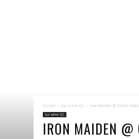
Accueil
Sur scène QC
Iron Maiden @ Centre Vidéo
Sur scène QC
IRON MAIDEN @ 