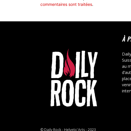
commentaires sont traitées
.
À 
Dail
Suis
au m
d’au
place
veni
inte
© Daily Rock - Helvetic'Arts - 2023