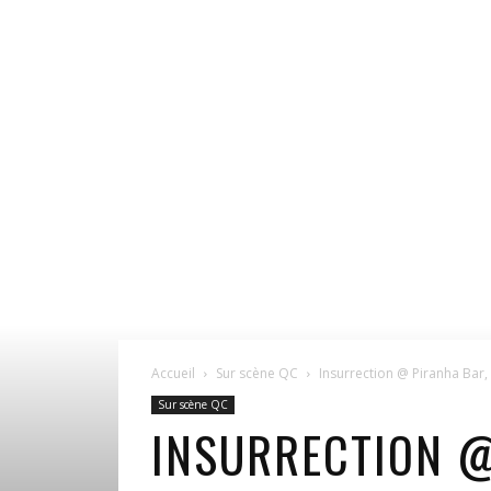
Accueil
Sur scène QC
Insurrection @ Piranha Bar,
Sur scène QC
INSURRECTION @