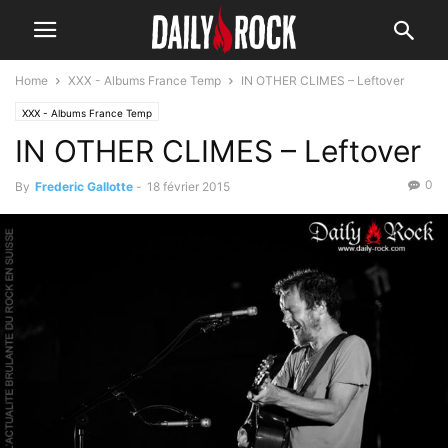
Home
XXX - Albums France Temp
IN OTHER CLIMES – Leftover
XXX - Albums France Temp
IN OTHER CLIMES – Leftover
0
By
Frederic Gallotte
-
18 février 2015