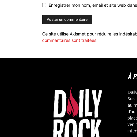
Enregistrer mon nom, email et site web dans
Ce site utilise Akismet pour réduire les indésira
commentaires sont traitées
.
À 
Dail
Suis
au m
d’au
place
veni
inte