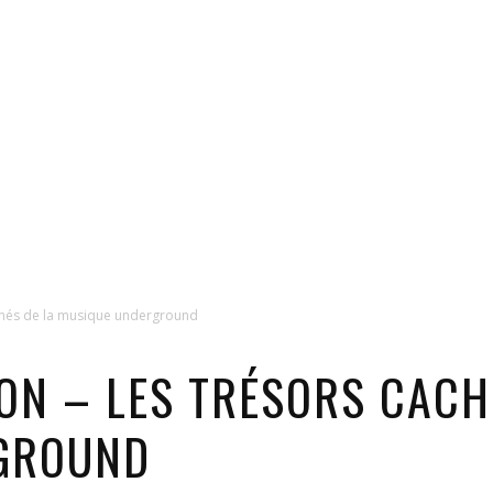
achés de la musique underground
ION – LES TRÉSORS CACH
GROUND