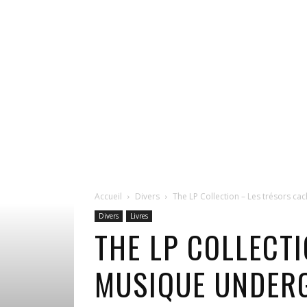
Accueil
Divers
The LP Collection – Les trésors c
Divers
Livres
THE LP COLLECT
MUSIQUE UNDER